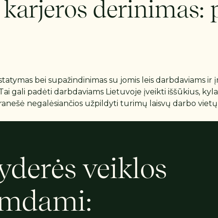
 karjeros derinimas: 
statymas bei supažindinimas su jomis leis darbdaviams ir į
. Tai gali padėti darbdaviams Lietuvoje įveikti iššūkius, ky
pranešė negalėsiančios užpildyti turimų laisvų darbo vie
Lyderės veiklos
remdami: