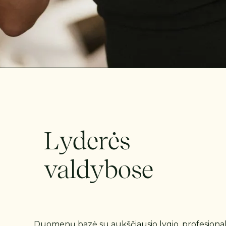
Lyderės
valdybose
Duomenų bazė su aukščiausio lygio, profesionalio