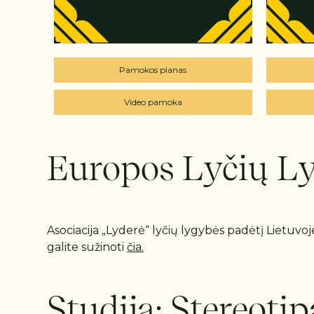
Pamokos planas
Video pamoka
Europos Lyčių Ly
Asociacija „Lyderė“ lyčių lygybės padėtį Lietuv
galite sužinoti
čia.
Studija: Stereotip