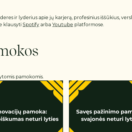
es ir lyderius apie jų karjerą, profesinius iššūkius, verslą
te klausyti
Spotify
arba
Youtube
platformose.
amokos
ašytomis pamokomis.