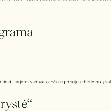
ograma
r siekti karjeros vadovaujančiose pozicijose bei įmonių v
rystė“