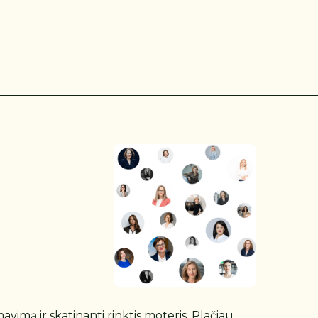
imą ir skatinanti rinktis moteris. Plačiau