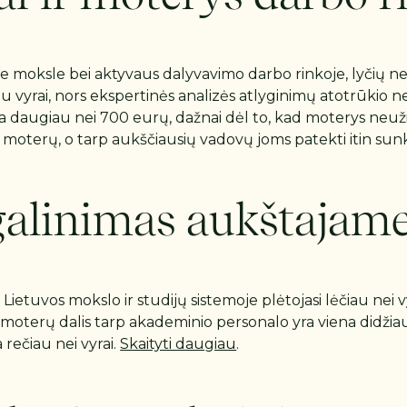
 moksle bei aktyvaus dalyvavimo darbo rinkoje, lyčių ne
vyrai, nors ekspertinės analizės atlyginimų atotrūkio negal
ekia daugiau nei 700 eurų, dažnai dėl to, kad moterys ne
 moterų, o tarp aukščiausių vadovų joms patekti itin sunku
įgalinimas aukštajam
 Lietuvos mokslo ir studijų sistemoje plėtojasi lėčiau n
je moterų dalis tarp akademinio personalo yra viena didži
rečiau nei vyrai.
Skaityti daugiau
.