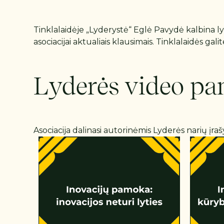
Tinklalaidėje „Lyderystė“ Eglė Pavydė kalbina lyder
asociacijai aktualiais klausimais. Tinklalaidės gali
Lyderės video p
Asociacija dalinasi autorinėmis Lyderės narių įr