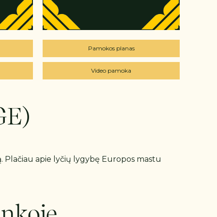
Pamokos planas
Video pamoka
GE)
ą. Plačiau apie lyčių lygybę Europos mastu
inkoje