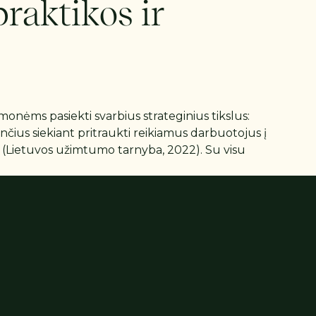
praktikos ir
monėms pasiekti svarbius strateginius tikslus:
lančius siekiant pritraukti reikiamus darbuotojus į
tų (Lietuvos užimtumo tarnyba, 2022). Su visu