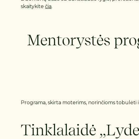
skaitykite
čia
.
Mentorystės pr
Programa, skirta moterims, norinčioms tobulėti i
Tinklalaidė „Lyde