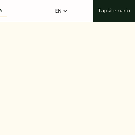
a
EN
Tapkite nariu