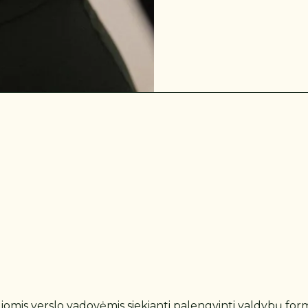
mis verslo vadovėmis siekianti palengvinti valdybų formav