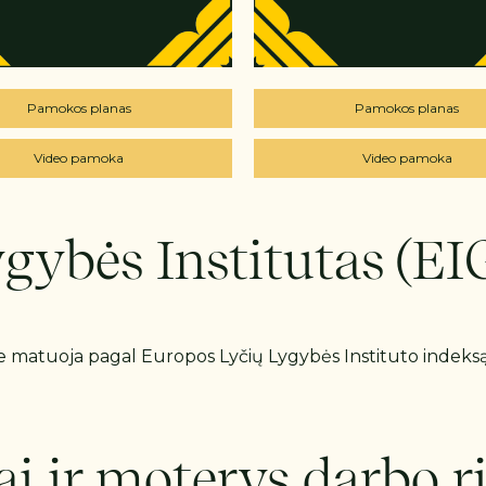
Pamokos planas
Pamokos planas
Video pamoka
Video pamoka
gybės Institutas (EI
oje matuoja pagal Europos Lyčių Lygybės Instituto indeks
ai ir moterys darbo r