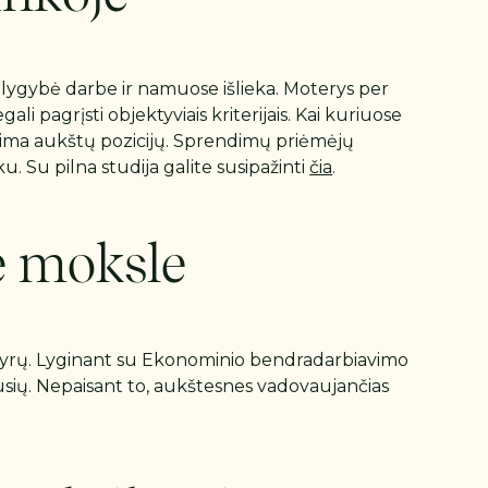
lygybė darbe ir namuose išlieka. Moterys per
i pagrįsti objektyviais kriterijais. Kai kuriuose
užima aukštų pozicijų. Sprendimų priėmėjų
. Su pilna studija galite susipažinti
čia
.
e moksle
ei vyrų. Lyginant su Ekonominio bendradarbiavimo
ausių. Nepaisant to, aukštesnes vadovaujančias