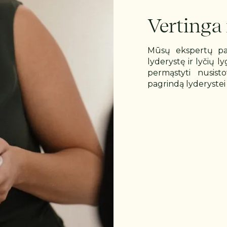
Vertinga
Mūsų ekspertų pata
lyderystę ir lyčių l
permąstyti nusisto
pagrindą lyderystei