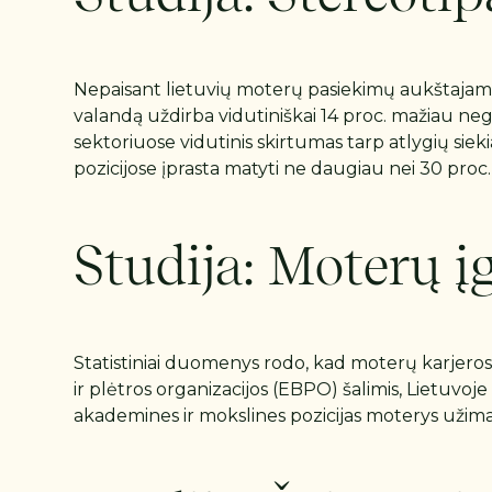
Nepaisant lietuvių moterų pasiekimų aukštajame
valandą uždirba vidutiniškai 14 proc. mažiau negu 
sektoriuose vidutinis skirtumas tarp atlygių si
pozicijose įprasta matyti ne daugiau nei 30 proc.
Studija: Moterų 
Statistiniai duomenys rodo, kad moterų karjeros
ir plėtros organizacijos (EBPO) šalimis, Lietuvo
akademines ir mokslines pozicijas moterys užima 